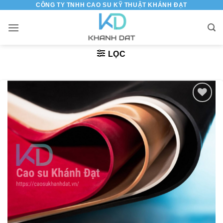
CÔNG TY TNHH CAO SU KỸ THUẬT KHÁNH ĐẠT
Bỏ
qua
nội
dung
LỌC
Thêm
vào
danh
sách
yêu
thích