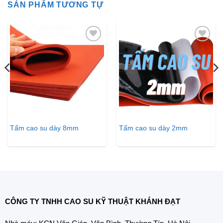
SẢN PHẨM TƯƠNG TỰ
Thêm
Thêm
vào
vào
danh
danh
sách
sách
yêu
yêu
thích
thích
Tấm cao su dày 8mm
Tấm cao su dày 2mm
CÔNG TY TNHH CAO SU KỸ THUẬT KHÁNH ĐẠT