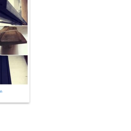
Thêm
vào
danh
sách
yêu
thích
ền