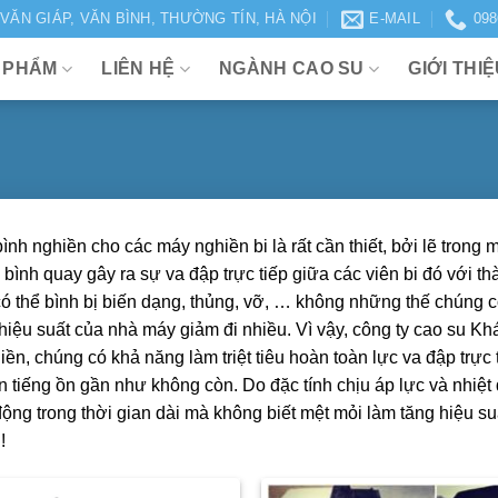
VĂN GIÁP, VĂN BÌNH, THƯỜNG TÍN, HÀ NỘI
E-MAIL
098
 PHẨM
LIÊN HỆ
NGÀNH CAO SU
GIỚI THI
bình nghiền cho các máy nghiền bi là rất cần thiết, bởi lẽ trong
 bình quay gây ra sự va đập trực tiếp giữa các viên bi đó với t
ó thể bình bị biến dạng, thủng, vỡ, … không những thế chúng 
iệu suất của nhà máy giảm đi nhiều. Vì vậy, công ty cao su Kh
hiền, chúng có khả năng làm triệt tiêu hoàn toàn lực va đập trực
ên tiếng ồn gần như không còn. Do đặc tính chịu áp lực và nhiệt
ộng trong thời gian dài mà không biết mệt mỏi làm tăng hiệu s
!