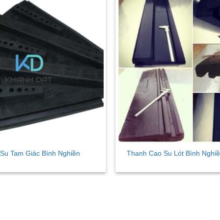
Thêm
vào
danh
sách
yêu
thích
Su Tam Giác Bình Nghiền
Thanh Cao Su Lót Bình Nghi