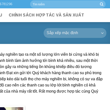
Tìm
6781296
kiếm:
ỆU
CHÍNH SÁCH HỢP TÁC VÀ SẢN XUẤT
 máy nghiền tạo ra một số lượng lớn viên bi cứng và khó bị
hành bình làm ảnh hưởng tới bình khá nhiều, sau một thời
còn gây ra những tiếng ồn khủng khiểp điều đó tương
ánh Đạt xin gửi tới Quý khách hàng thanh cao su phủ trong
 tiếp kéo dài tuổi thọ cho máy nghiền bi, không có sự va đập
 độ cao nên các thanh cao su lớp lót bình nghiền có khả
uất của nhà máy rất tốt. Rất mong được hợp tác cùng Quý