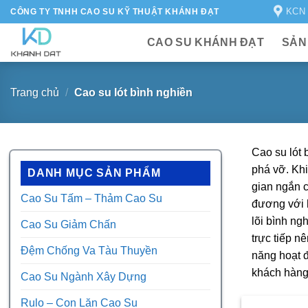
Bỏ
KCN 
CÔNG TY TNHH CAO SU KỸ THUẬT KHÁNH ĐẠT
qua
nội
CAO SU KHÁNH ĐẠT
SẢN
dung
Trang chủ
/
Cao su lót bình nghiền
Cao su lót 
phá vỡ. Khi
DANH MỤC SẢN PHẨM
gian ngắn c
Cao Su Tấm – Thảm Cao Su
đương với h
lõi bình ng
Cao Su Giảm Chấn
trực tiếp n
Đệm Chống Va Tàu Thuyền
năng hoạt đ
khách hàng
Cao Su Ngành Xây Dựng
Rulo – Con Lăn Cao Su