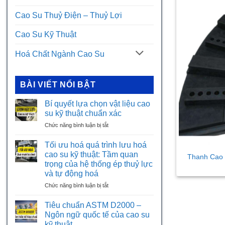
Cao Su Thuỷ Điện – Thuỷ Lợi
Cao Su Kỹ Thuật
Hoá Chất Ngành Cao Su
BÀI VIẾT NỔI BẬT
Bí quyết lựa chọn vật liệu cao
su kỹ thuật chuẩn xác
ở
Chức năng bình luận bị tắt
Bí
quyết
Tối ưu hoá quá trình lưu hoá
lựa
cao su kỹ thuật: Tầm quan
Thanh Cao 
chọn
trọng của hệ thống ép thuỷ lực
vật
và tự động hoá
liệu
cao
ở
Chức năng bình luận bị tắt
su
Tối
kỹ
ưu
Tiêu chuẩn ASTM D2000 –
thuật
hoá
Ngôn ngữ quốc tế của cao su
chuẩn
quá
kỹ thuật