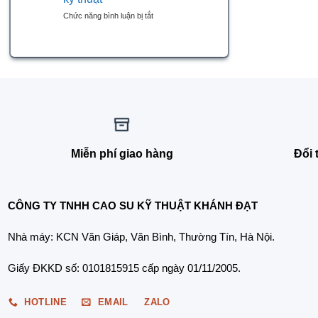
xác
trình
ở
Chức năng bình luận bị tắt
lưu
Tiêu
hoá
chuẩn
cao
ASTM
su
D2000
kỹ
–
thuật:
Ngôn
Tầm
ngữ
quan
quốc
trọng
tế
của
của
hệ
cao
thống
Miễn phí giao hàng
Đổi 
su
ép
kỹ
thuỷ
thuật
lực
và
CÔNG TY TNHH CAO SU KỸ THUẬT KHÁNH ĐẠT
tự
động
hoá
Nhà máy: KCN Văn Giáp, Văn Bình, Thường Tín, Hà Nội.
Giấy ĐKKD số: 0101815915 cấp ngày 01/11/2005.
HOTLINE
EMAIL
ZALO