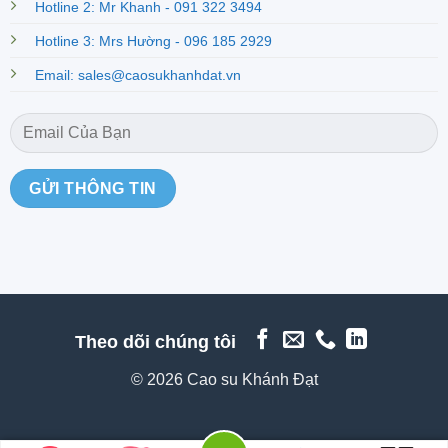
Hotline 2: Mr Khanh - 091 322 3494
Hotline 3: Mrs Hường - 096 185 2929
Email: sales@caosukhanhdat.vn
Theo dõi chúng tôi
© 2026 Cao su Khánh Đạt