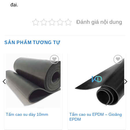
đại.
Đánh giá nội dung
SẢN PHẨM TƯƠNG TỰ
Thêm
Thêm
vào
vào
danh
danh
sách
sách
yêu
yêu
thích
thích
Tấm cao su EPDM – Gioăng
Tấm cao su dày 10mm
EPDM