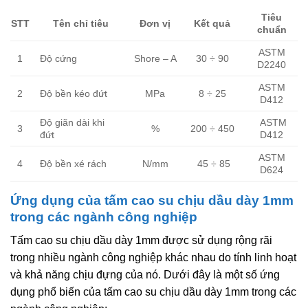
Tiêu
STT
Tên chỉ tiêu
Đơn vị
Kết quả
chuẩn
ASTM
1
Độ cứng
Shore – A
30 ÷ 90
D2240
ASTM
2
Độ bền kéo đứt
MPa
8 ÷ 25
D412
Độ giãn dài khi
ASTM
3
%
200 ÷ 450
đứt
D412
ASTM
4
Độ bền xé rách
N/mm
45 ÷ 85
D624
Ứng dụng của tấm cao su chịu dầu dày 1mm
trong các ngành công nghiệp
Tấm cao su chịu dầu dày 1mm được sử dụng rộng rãi
trong nhiều ngành công nghiệp khác nhau do tính linh hoạt
và khả năng chịu đựng của nó. Dưới đây là một số ứng
dụng phổ biến của tấm cao su chịu dầu dày 1mm trong các