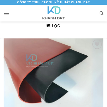
CÔNG TY TNHH CAO SU KỸ THUẬT KHÁNH ĐẠT
Bỏ
qua
nội
dung
LỌC
Thêm
vào
danh
sách
yêu
thích