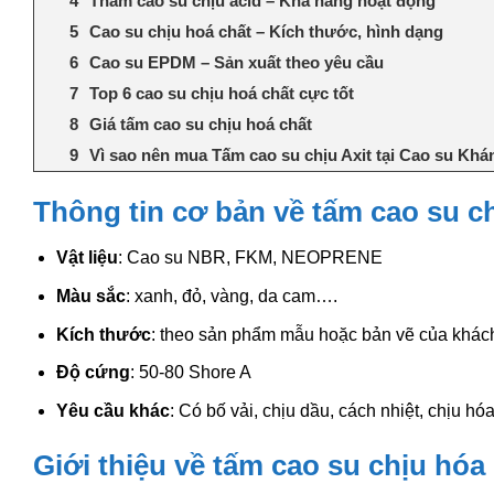
Thảm cao su chịu acid – Khả năng hoạt động
Cao su chịu hoá chất – Kích thước, hình dạng
Cao su EPDM – Sản xuất theo yêu cầu
Top 6 cao su chịu hoá chất cực tốt
Giá tấm cao su chịu hoá chất
Vì sao nên mua Tấm cao su chịu Axit tại Cao su Khá
Thông tin cơ bản về tấm cao su ch
Vật liệu
: Cao su NBR, FKM, NEOPRENE
Màu sắc
: xanh, đỏ, vàng, da cam….
Kích thước
: theo sản phẩm mẫu hoặc bản vẽ của khác
Độ cứng
: 50-80 Shore A
Yêu cầu khác
: Có bố vải, chịu dầu, cách nhiệt, chịu h
Giới thiệu về tấm cao su chịu hóa