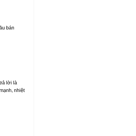
ầu bán
ả lời là
 mạnh, nhiệt