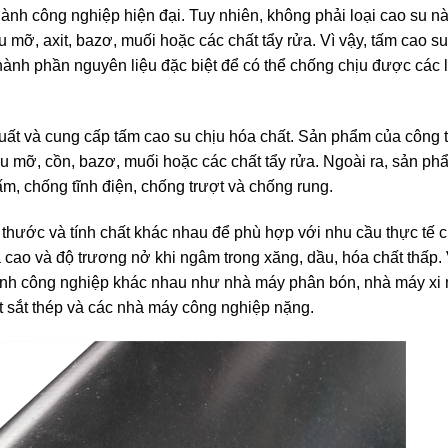
gành công nghiệp hiện đại. Tuy nhiên, không phải loại cao su n
 mỡ, axit, bazơ, muối hoặc các chất tẩy rửa. Vì vậy, tấm cao s
thành phần nguyên liệu đặc biệt để có thể chống chịu được các 
ất và cung cấp tấm cao su chịu hóa chất. Sản phẩm của công t
u mỡ, cồn, bazơ, muối hoặc các chất tẩy rửa. Ngoài ra, sản ph
m, chống tĩnh điện, chống trượt và chống rung.
 thước và tính chất khác nhau để phù hợp với nhu cầu thực tế 
óa cao và độ trương nở khi ngâm trong xăng, dầu, hóa chất thấp
gành công nghiệp khác nhau như nhà máy phân bón, nhà máy xi
t sắt thép và các nhà máy công nghiệp nặng.