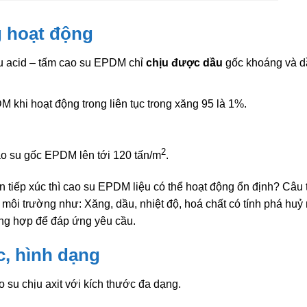
g hoạt động
u acid – tấm cao su EPDM chỉ
chịu được dầu
gốc khoáng và d
khi hoạt động trong liên tục trong xăng 95 là 1%.
2
o su gốc EPDM lên tới 120 tấn/m
.
n tiếp xúc thì cao su EPDM liệu có thể hoạt động ổn định? Câu tr
môi trường như: Xăng, dầu, nhiệt độ, hoá chất có tính phá huỷ
ổng hợp để đáp ứng yêu cầu.
c, hình dạng
 su chịu axit với kích thước đa dạng.