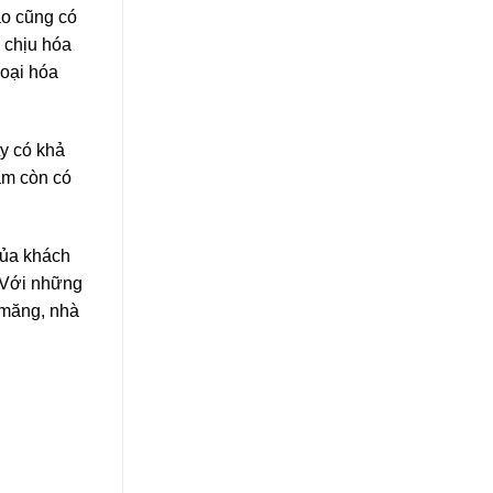
ào cũng có
u chịu hóa
loại hóa
y có khả
ẩm còn có
của khách
. Với những
 măng, nhà