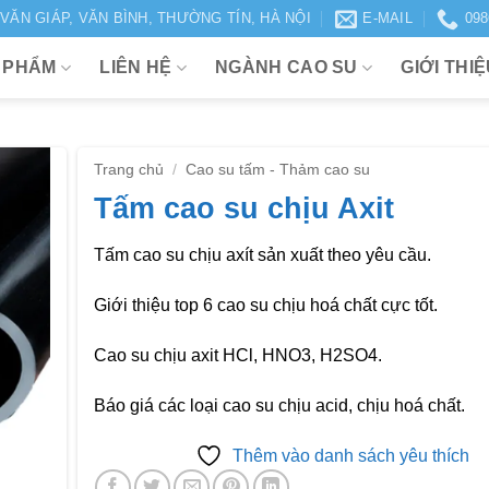
VĂN GIÁP, VĂN BÌNH, THƯỜNG TÍN, HÀ NỘI
E-MAIL
098
 PHẨM
LIÊN HỆ
NGÀNH CAO SU
GIỚI THI
Trang chủ
/
Cao su tấm - Thảm cao su
Tấm cao su chịu Axit
Thêm
vào
Tấm cao su chịu axít sản xuất theo yêu cầu.
danh
sách
yêu
Giới thiệu top 6 cao su chịu hoá chất cực tốt.
thích
Cao su chịu axit HCl, HNO3, H2SO4.
Báo giá các loại cao su chịu acid, chịu hoá chất.
Thêm vào danh sách yêu thích