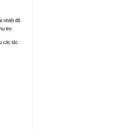
i nhiệt độ
hụ trợ.
u các tác