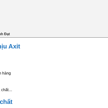
nh Đạt
ịu Axit
h hàng
óa chất…
 chất